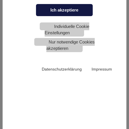
ALARMIERUNG
Ich akzeptiere
Wir sind Hersteller für umfassende Alarmierungs- und
Bevölkerungswarnsysteme mit Sitz im
Individuelle Cookie
niederbayerischen Eggenfelden. Zu unseren
Einstellungen
Kernprodukten gehören elektronische Sirenen sowie
analoge und digitale Sirenensteuerempfänger. Unser
Nur notwendige Cookies
Kundenkreis umfasst neben inländischen Kunden den
akzeptieren
gesamten europäischen und weltweiten
Wirtschaftsraum.
Datenschutzerklärung
Impressum
Alarmierungssysteme der SONNENBURG Electronic
AG bewähren sich bereits seit über einem halben
Jahrhundert, dabei sind wir in 25 Ländern weltweit tätig.
Perfektion in der Entwicklung und höchste Ansprüche
weit über die technischen Richtlinien hinaus sind die
Basis für absolute Zuverlässigkeit, auch bei extremsten
Einsatzbedingungen.
SONNENBURG Alarmierungssysteme helfen bei der
Rettung von Menschenleben und verhindern größere