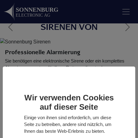
ELEKTRONISCHE
SIRENEN VON
zurück
weit
SONNENBURG
fessionelle Alarmierung
Al
enötigen eine elektronische Sirene oder ein komplettes
Als
ierungssystem für Ihren Rettungsdienst oder
Web
triebetrieb? Dann sind Sie bei uns genau richtig.
zu 
Wir verwenden Cookies
auf dieser Seite
IHR PARTNER FÜR
Einige von ihnen sind erforderlich, um diese
ELEKTRONISCHE SIRENEN UND
Seite zu betreiben, andere sind nützlich, um
Ihnen das beste Web-Erlebnis zu bieten.
PROFESSIONELLE